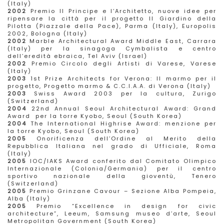
(Italy)
2002
Premio Il Principe e l‘Architetto, nuove idee per
ripensare la città per il progetto Il Giardino della
Pilotta (Piazzale della Pace), Parma (Italy), Europolis
2002, Bologna (Italy)
2002
Marble Architectural Award Middle East, Carrara
(Italy) per la sinagoga Cymbalista e centro
dell’eredità ebraica, Tel Aviv (Israel)
2002
Premio Circolo degli Artisti di Varese, Varese
(Italy)
2003
1st Prize Architects for Verona: Il marmo per il
progetto, Progetto marmo & C.C.I.A.A. di Verona (Italy)
2003
Swiss Award 2003 per la cultura, Zurigo
(Switzerland)
2004
22nd Annual Seoul Architectural Award: Grand
Award per la torre Kyobo, Seoul (South Korea)
2004
The International Highrise Award: menzione per
la torre Kyobo, Seoul (South Korea)
2005
Onorificenza dell’Ordine al Merito della
Repubblica Italiana nel grado di Ufficiale, Roma
(Italy)
2005
IOC/IAKS Award conferito dal Comitato Olimpico
Internazionale (Colonia/Germania) per il centro
sportivo nazionale della gioventù, Tenero
(Switzerland)
2005
Premio Grinzane Cavour – Sezione Alba Pompeia,
Alba (Italy)
2005
Premio “Excellence in design for civic
architecture”, Leeum, Samsung museo d’arte, Seoul
Metropolitan Government (South Korea)