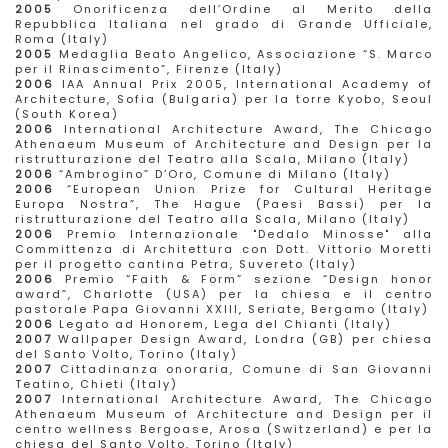
2005
Onorificenza dell’Ordine al Merito della
Repubblica Italiana nel grado di Grande Ufficiale,
Roma (Italy)
2005
Medaglia Beato Angelico, Associazione “S. Marco
per il Rinascimento”, Firenze (Italy)
2006
IAA Annual Prix 2005, International Academy of
Architecture, Sofia (Bulgaria) per la torre Kyobo, Seoul
(South Korea)
2006
International Architecture Award, The Chicago
Athenaeum Museum of Architecture and Design per la
ristrutturazione del Teatro alla Scala, Milano (Italy)
2006
“Ambrogino” D’Oro, Comune di Milano (Italy)
2006
“European Union Prize for Cultural Heritage
Europa Nostra”, The Hague (Paesi Bassi) per la
ristrutturazione del Teatro alla Scala, Milano (Italy)
2006
Premio Internazionale "Dedalo Minosse" alla
Committenza di Architettura con Dott. Vittorio Moretti
per il progetto cantina Petra, Suvereto (Italy)
2006
Premio “Faith & Form” sezione “Design honor
award”, Charlotte (USA) per la chiesa e il centro
pastorale Papa Giovanni XXIII, Seriate, Bergamo (Italy)
2006
Legato ad Honorem, Lega del Chianti (Italy)
2007
Wallpaper Design Award, Londra (GB) per chiesa
del Santo Volto, Torino (Italy)
2007
Cittadinanza onoraria, Comune di San Giovanni
Teatino, Chieti (Italy)
2007
International Architecture Award, The Chicago
Athenaeum Museum of Architecture and Design per il
centro wellness Bergoase, Arosa (Switzerland) e per la
chiesa del Santo Volto, Torino (Italy)