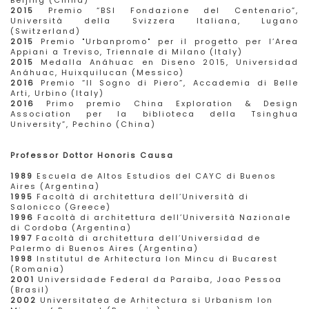
Beijing (China)
2015
Premio “BSI Fondazione del Centenario”,
Università della Svizzera Italiana, Lugano
(Switzerland)
2015
Premio "Urbanpromo" per il progetto per l’Area
Appiani a Treviso, Triennale di Milano (Italy)
2015
Medalla Anáhuac en Diseno 2015, Universidad
Anáhuac, Huixquilucan (Messico)
2016
Premio “Il Sogno di Piero”, Accademia di Belle
Arti, Urbino (Italy)
2016
Primo premio China Exploration & Design
Association per la biblioteca della Tsinghua
University”, Pechino (China)
Professor Dottor Honoris Causa
1989
Escuela de Altos Estudios del CAYC di Buenos
Aires (Argentina)
1995
Facoltà di architettura dell’Università di
Salonicco (Greece)
1996
Facoltà di architettura dell’Università Nazionale
di Cordoba (Argentina)
1997
Facoltà di architettura dell’Universidad de
Palermo di Buenos Aires (Argentina)
1998
Institutul de Arhitectura Ion Mincu di Bucarest
(Romania)
2001
Universidade Federal da Paraiba, Joao Pessoa
(Brasil)
2002
Universitatea de Arhitectura si Urbanism Ion