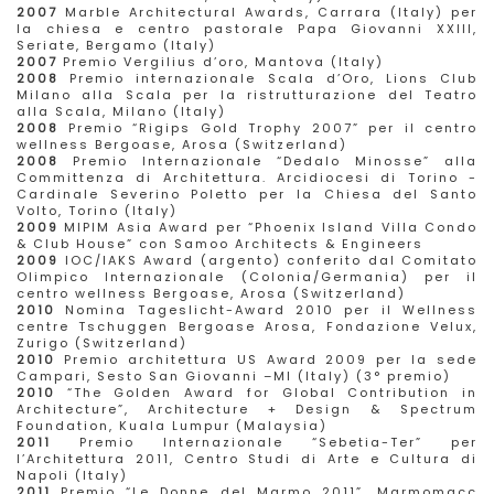
2007
Marble Architectural Awards, Carrara (Italy) per
la chiesa e centro pastorale Papa Giovanni XXIII,
Seriate, Bergamo (Italy)
2007
Premio Vergilius d’oro, Mantova (Italy)
2008
Premio internazionale Scala d’Oro, Lions Club
Milano alla Scala per la ristrutturazione del Teatro
alla Scala, Milano (Italy)
2008
Premio “Rigips Gold Trophy 2007” per il centro
wellness Bergoase, Arosa (Switzerland)
2008
Premio Internazionale “Dedalo Minosse” alla
Committenza di Architettura. Arcidiocesi di Torino -
Cardinale Severino Poletto per la Chiesa del Santo
Volto, Torino (Italy)
2009
MIPIM Asia Award per “Phoenix Island Villa Condo
& Club House” con Samoo Architects & Engineers
2009
IOC/IAKS Award (argento) conferito dal Comitato
Olimpico Internazionale (Colonia/Germania) per il
centro wellness Bergoase, Arosa (Switzerland)
2010
Nomina Tageslicht-Award 2010 per il Wellness
centre Tschuggen Bergoase Arosa, Fondazione Velux,
Zurigo (Switzerland)
2010
Premio architettura US Award 2009 per la sede
Campari, Sesto San Giovanni –MI (Italy) (3° premio)
2010
“The Golden Award for Global Contribution in
Architecture”, Architecture + Design & Spectrum
Foundation, Kuala Lumpur (Malaysia)
2011
Premio Internazionale “Sebetia-Ter” per
l’Architettura 2011, Centro Studi di Arte e Cultura di
Napoli (Italy)
2011
Premio “Le Donne del Marmo 2011”, Marmomacc