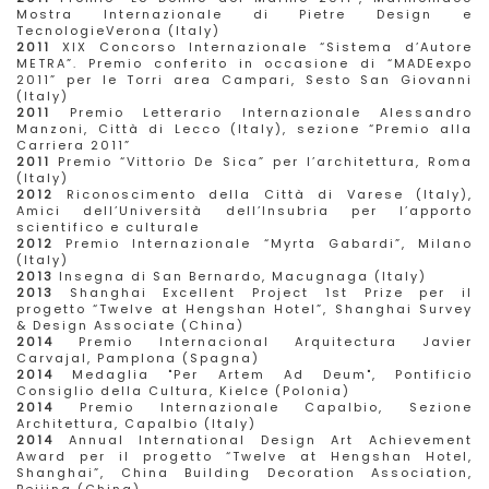
Mostra Internazionale di Pietre Design e
TecnologieVerona (Italy)
2011
XIX Concorso Internazionale “Sistema d’Autore
METRA”. Premio conferito in occasione di “MADEexpo
2011” per le Torri area Campari, Sesto San Giovanni
(Italy)
2011
Premio Letterario Internazionale Alessandro
Manzoni, Città di Lecco (Italy), sezione “Premio alla
Carriera 2011”
2011
Premio “Vittorio De Sica” per l’architettura, Roma
(Italy)
2012
Riconoscimento della Città di Varese (Italy),
Amici dell’Università dell’Insubria per l’apporto
scientifico e culturale
2012
Premio Internazionale “Myrta Gabardi”, Milano
(Italy)
2013
Insegna di San Bernardo, Macugnaga (Italy)
2013
Shanghai Excellent Project 1st Prize per il
progetto “Twelve at Hengshan Hotel”, Shanghai Survey
& Design Associate (China)
2014
Premio Internacional Arquitectura Javier
Carvajal, Pamplona (Spagna)
2014
Medaglia "Per Artem Ad Deum", Pontificio
Consiglio della Cultura, Kielce (Polonia)
2014
Premio Internazionale Capalbio, Sezione
Architettura, Capalbio (Italy)
2014
Annual International Design Art Achievement
Award per il progetto “Twelve at Hengshan Hotel,
Shanghai”, China Building Decoration Association,