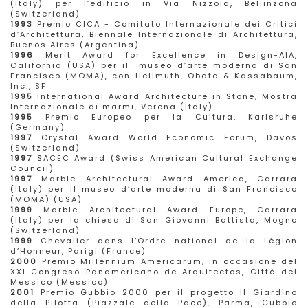
(Italy) per l’edificio in Via Nizzola, Bellinzona
(Switzerland)
1993
Premio CICA - Comitato Internazionale dei Critici
d’Architettura, Biennale Internazionale di Architettura,
Buenos Aires (Argentina)
1996
Merit Award for Excellence in Design-AIA,
California (USA) per il museo d’arte moderna di San
Francisco (MOMA), con Hellmuth, Obata & Kassabaum,
Inc., SF
1995
International Award Architecture in Stone, Mostra
Internazionale di marmi, Verona (Italy)
1995
Premio Europeo per la Cultura, Karlsruhe
(Germany)
1997
Crystal Award World Economic Forum, Davos
(Switzerland)
1997
SACEC Award (Swiss American Cultural Exchange
Council)
1997
Marble Architectural Award America, Carrara
(Italy) per il museo d’arte moderna di San Francisco
(MOMA) (USA)
1999
Marble Architectural Award Europe, Carrara
(Italy) per la chiesa di San Giovanni Battista, Mogno
(Switzerland)
1999
Chevalier dans l’Ordre national de la Légion
d’Honneur, Parigi (France)
2000
Premio Millennium Americarum, in occasione del
XXI Congreso Panamericano de Arquitectos, Città del
Messico (Messico)
2001
Premio Gubbio 2000 per il progetto Il Giardino
della Pilotta (Piazzale della Pace), Parma, Gubbio